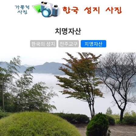
치명자산
한국의 성지
전주교구
치명자산