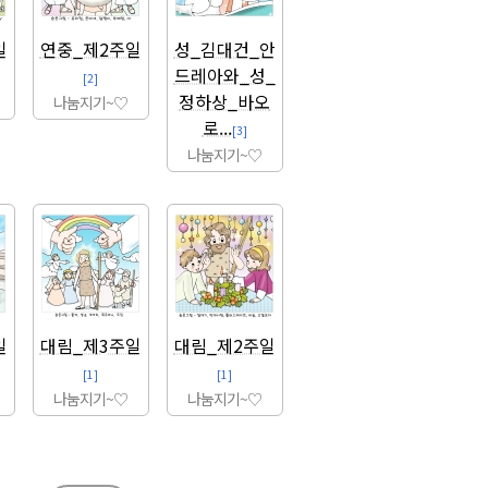
일
연중_제2주일
성_김대건_안
드레아와_성_
[2]
정하상_바오
나눔지기~♡
로...
[3]
나눔지기~♡
일
대림_제3주일
대림_제2주일
[1]
[1]
나눔지기~♡
나눔지기~♡