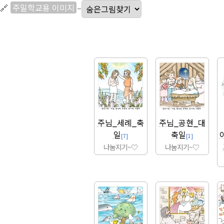
🔗
주일학교용 이미지
–
주님_세례_축
주님_공현_대
일
축일
[7]
[1]
나눔지기~♡
나눔지기~♡