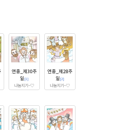
주
연중_제30주
연중_제28주
일
일
[1]
[2]
나눔지기~♡
나눔지기~♡