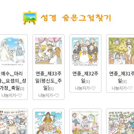
예수,_마리
연중_제33주
연중_제32주
연중_제31
아,_요셉의_성
일(평신도_주
일
일
[1]
[1]
가정_축일
일)
나눔지기~♡
나눔지기~♡
[2]
[1]
나눔지기~♡
나눔지기~♡