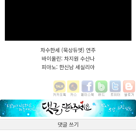
차수한세 (묵상듀엣) 연주
바이올린: 차지원 수산나
피아노: 한신남 세실리아
댓글 쓰기