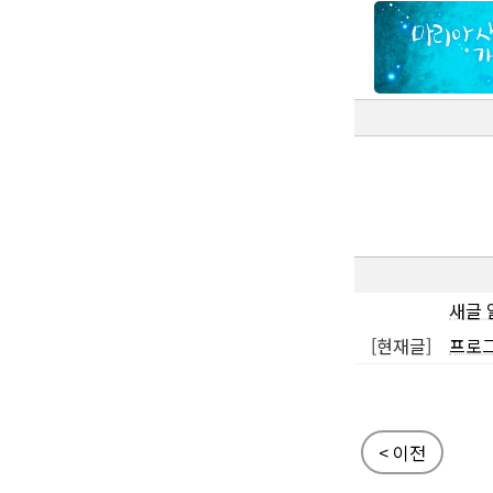
새글 
[현재글]
프로그
< 이전