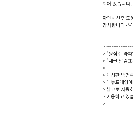
되어 있습니다.
확인하신후 도움
감사합니다~^^
> ---------------
> "윤잠주 라파
> "새글 알림
> ---------------
> 게시판 방명
> 메뉴프레임에
> 참고로 사용
> 이용하고 있
>