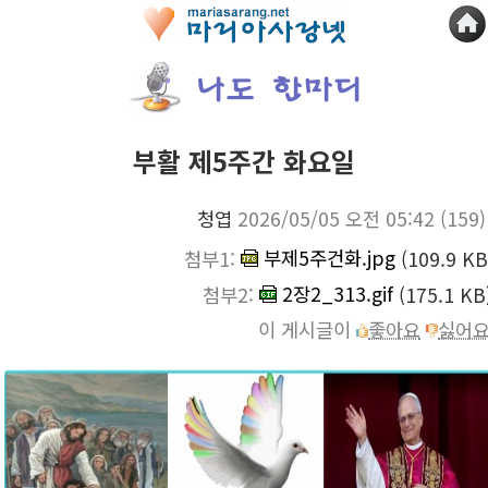
부활 제5주간 화요일
청엽
2026/05/05 오전 05:42
(159)
부제5주건화.jpg
첨부1:
(109.9 KB
2장2_313.gif
첨부2:
(175.1 KB
이 게시글이
좋아요
싫어