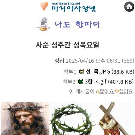
사순 성주간 성목요일
청엽
2025/04/16 오후 06:31
(359)
성_목.JPG
첨부1:
(88.6 KB)
3합_4.gif
첨부2:
(407.8 KB)
이 게시글이
좋아요
싫어요