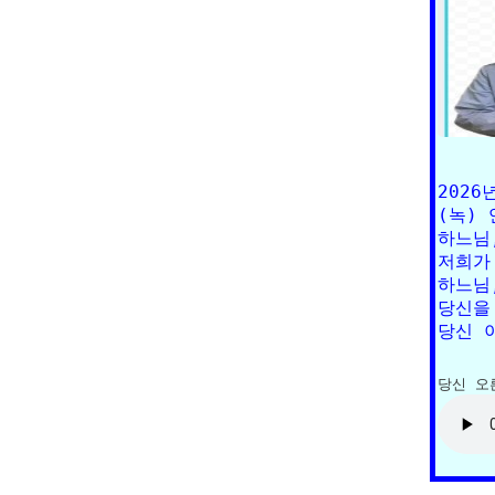
2026
(녹) 
하느님,
저희가
하느님,
당신을