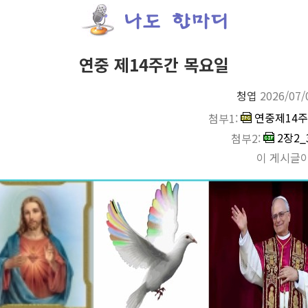
연중 제14주간 목요일
청엽
2026/07/
연중제14주
첨부1:
2장2_3
첨부2:
이 게시글