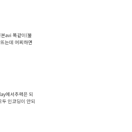
본avi 똑같이(불
가 뜨는데 어찌하면
play에서추력은 되
모두 인코딩이 안되