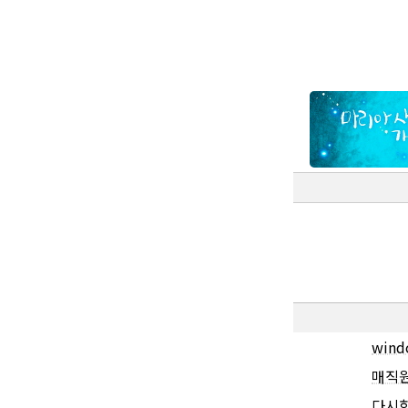
wind
매직
다시한