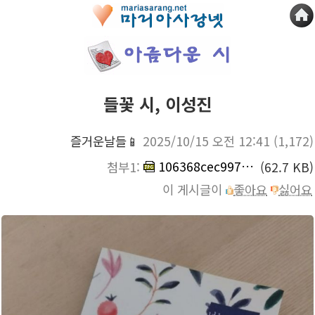
들꽃 시, 이성진
즐거운날들📱
2025/10/15 오전 12:41
(1,172)
106368cec997bc42698b8e5f06015c4cb7630bd8.jpg
첨부1:
(62.7 KB)
이 게시글이
좋아요
싫어요