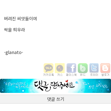
버려진 씨앗들이여
싹을 틔우라
-glanato-
댓글 쓰기