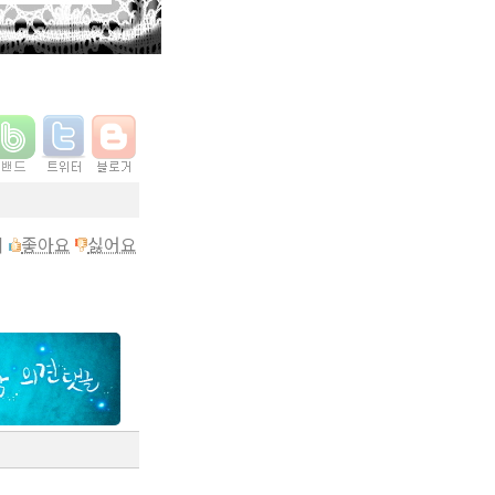
이
좋아요
싫어요