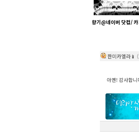
† 삶과 신앙의 향기@네이버 닷컴/ 카페
한미카엘라📱
아멘! 감사합니