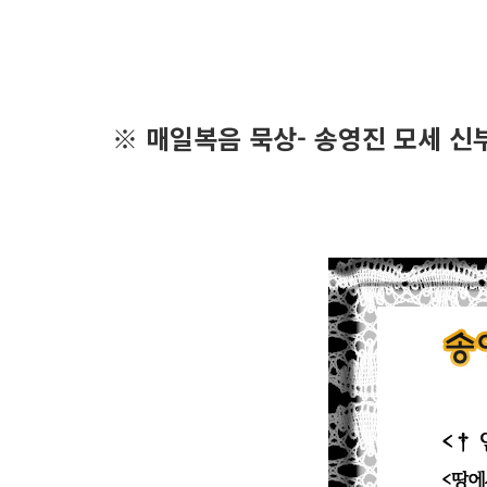
※ 매일복음 묵상- 송영진 모세 신