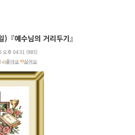
기념일)『예수님의 거리두기』
0 오후 04:31
(985)
이
좋아요
싫어요