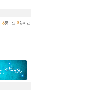
이
좋아요
싫어요