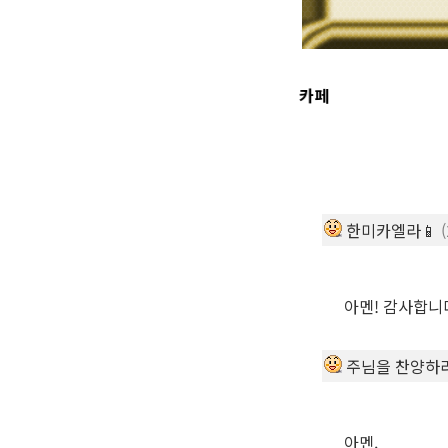
한미카엘라📱
아멘! 감사합니
주님을 찬양하
아멘.