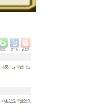
† 삶과 신앙의 향기@네이버 닷컴/ 카페
이
좋아요
싫어요
이
좋아요
싫어요