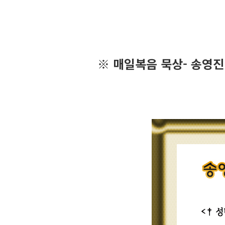
※ 매일복음 묵상- 송영진