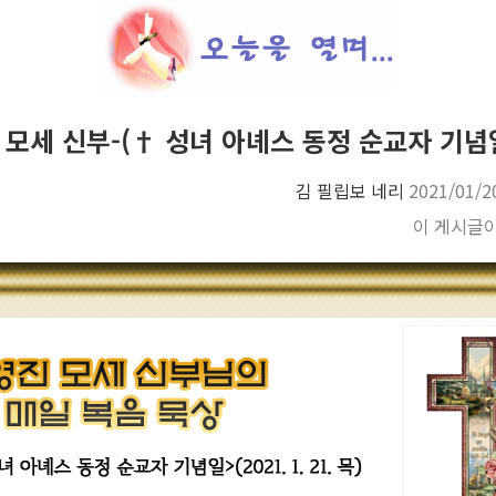
 모세 신부-(† 성녀 아녜스 동정 순교자 
김 필립보 네리
2021/01/2
이 게시글