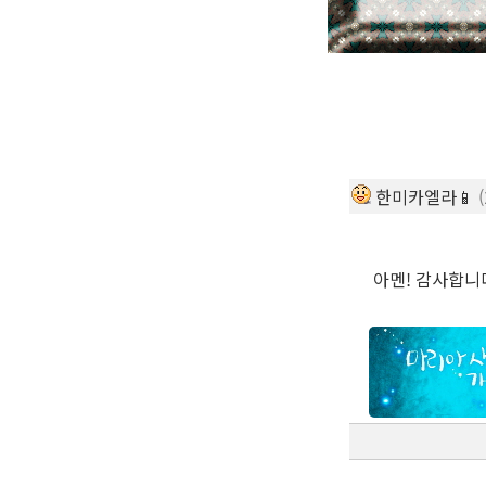
한미카엘라📱
아멘! 감사합니