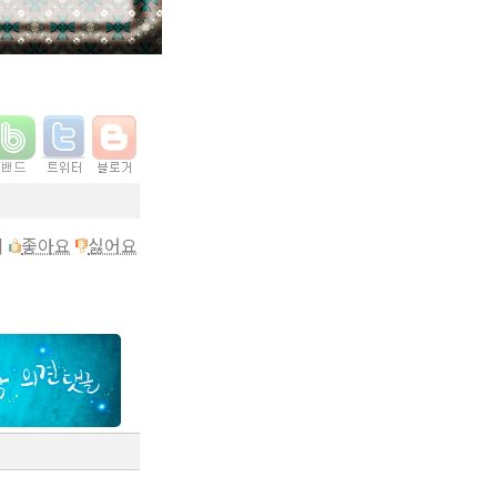
이
좋아요
싫어요