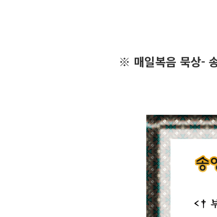
※ 매일복음 묵상- 