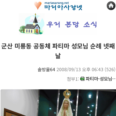
군산 미룡동 공동체 파티마 성모님 순례 넷째
날
솔방울64
2008/09/13 오후 06:43
(526)
파티마-성모님-넷째
첨부1: