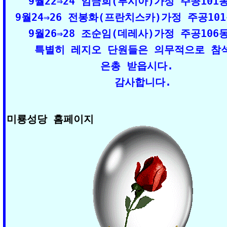
9월22⇒24 임금희(루시아)가정 주공101동2
9월24⇒26 전봉화(프란치스카)가정 주공101동
9월26⇒28 조순임(데레사)가정 주공106동3
특별히 레지오 단원들은 의무적으로 참석
은총 받읍시다.  
