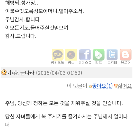
해방되.성가정..
이룰수잇도록성모어머니.빌어주소서.
주님감사.합니다
이모든기도.들어주실것믿으며
감사.드립니다.
小花 글나라
(2015/04/03 01:52)
이 댓글이
좋아요(1)
싫어요
주님, 당신께 청하는 모든 것을 채워주실 것을 믿습니다.
당신 자녀들에게 복 주시기를 즐겨하시는 주님께서 얼마나
더