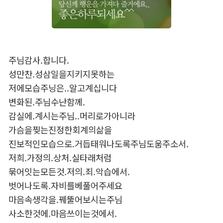
주님감사.합니다.
성만찬.성삼일을지키지못하는
저에모습주닝은..알고계십니다
변화된.주님수난함께.
감실에.계시는주님..머리로가아니라
가슴을찢는진정한회계의삶을
진보적인모습으로.거듭태워나도록주님도움주소서.
저희.가정의.상처.실타래처럼
묶어잇는모든것.저의.죄.악습에서.
벗어나도록.자비를베풀어주세요
마음속생각을.꿰뚤어보시는주님
사소한것에.마음쓰이는것에서.