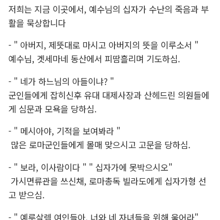
저희는 지금 이곳에서, 예수님의 십자가 수난의 죽음과 부
활을 묵상합니다
- " 아버지, 제뜻대로 마시고 아버지의 뜻을 이루소서 "
예수님, 겟세마네 동산에서 피땀흘리며 기도하심.
- " 네가 하느님의 아들이냐? "
군인들에게 잡히신후 유대 대제사장과 산헤드린 의원들에
게 심문과 모욕을 당하심.
- " 메시아야, 기적을 보여봐라 "
많은 로마군인들에게 몰매 맞으시고 고문을 당하심.
- " 보라, 이사람이다 " " 십자가에 못박으시오"
가시면류관을 쓰신채, 로마총독 빌라도에게 십자가형 선
고 받으심.
- " 예루살렘 여인들아, 너와 네 자녀들을 위해 울어라"