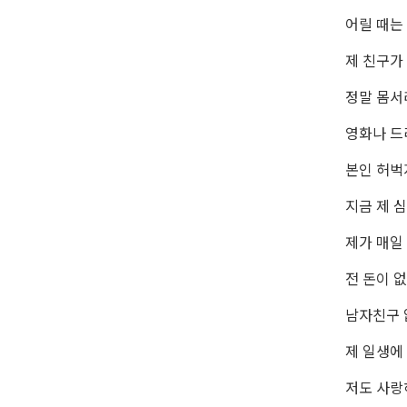
어릴 때는
제 친구가
정말 몸서
영화나 드
본인 허벅
지금 제 
제가 매일
전 돈이 없
남자친구 
제 일생에
저도 사랑