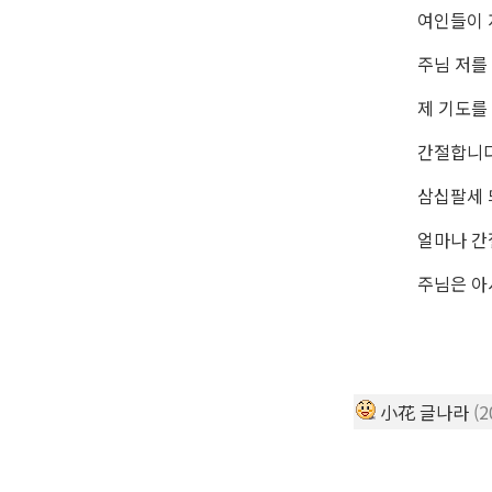
여인들이 
주님 저를
제 기도를
간절합니
삼십팔세
얼마나 
주님은 
小花 글나라
(2