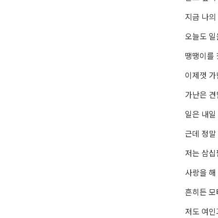
지금 나의
오늘도 일
땡땡이를
이제껏 
가난은 견
일은 내일
근데 정말
저는 삼십
사랑을 해 
흔히든 모
저도 여인