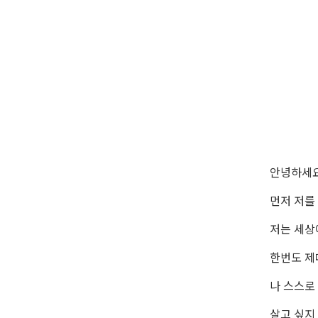
안녕하세
먼저 저를
저는 세상
한번도 제
나 스스로
살고 싶지