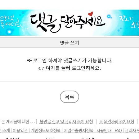
댓글 쓰기
📢 로그인 하셔야 댓글쓰기가 가능합니다.
👉 여기를 눌러 로그인하세요.
목록
본 게시물에 대한 . . . [
불량글 신고 및 관리자 조치 요청
|
저작권자의 조치요청
]
 소개
|
이용약관
|
개인정보보호정책
|
메일추출방지정책
|
사용안내
|
FAQ
|
관리자 
Copyright (c) 2000~2026
mariasarang.net
, All rights reserved