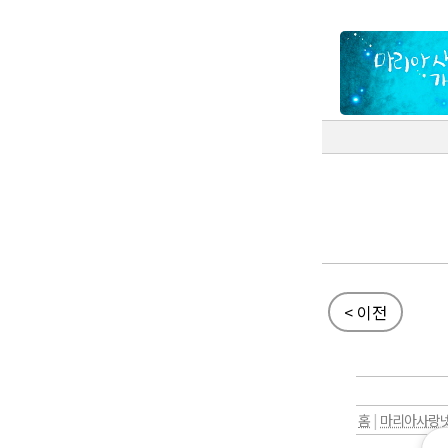
< 이전
홈
|
마리아사랑넷