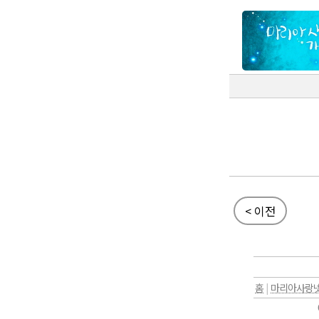
< 이전
홈
|
마리아사랑넷