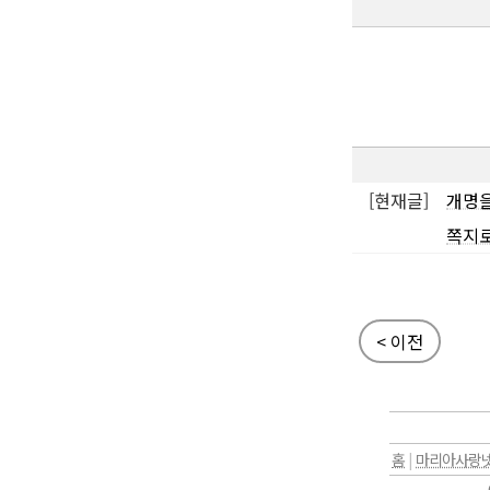
[현재글]
개명을
쪽지
< 이전
홈
|
마리아사랑넷