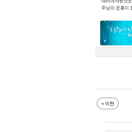
마리아사랑넷은 
주님의 은총이 늘
< 이전