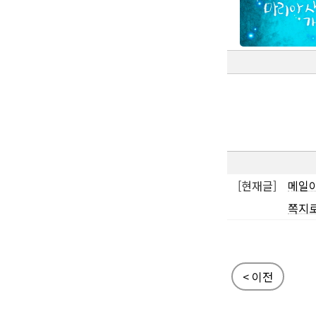
[현재글]
메일이
쪽지로
< 이전