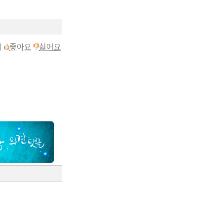
이
좋아요
싫어요