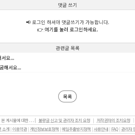
댓글 쓰기
📢 로그인 하셔야 댓글쓰기가 가능합니다.
👉 여기를 눌러 로그인하세요.
관련글 목록
서요...
굼해서요...
목록
본 게시물에 대한 . . . [
불량글 신고 및 관리자 조치 요청
|
저작권자의 조치요청
]
 소개
|
이용약관
|
개인정보보호정책
|
메일추출방지정책
|
사용안내
|
FAQ
|
관리자 