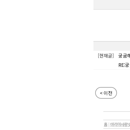
[현재글]
궁굼해
RE:궁
< 이전
홈
|
마리아사랑넷