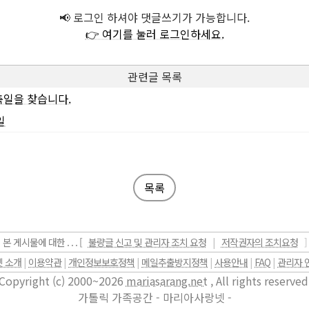
📢 로그인 하셔야 댓글쓰기가 가능합니다.
👉 여기를 눌러 로그인하세요.
관련글 목록
일을 찾습니다.
일
목록
본 게시물에 대한 . . . [
불량글 신고 및 관리자 조치 요청
|
저작권자의 조치요청
]
 소개
|
이용약관
|
개인정보보호정책
|
메일추출방지정책
|
사용안내
|
FAQ
|
관리자 
Copyright (c) 2000~2026
mariasarang.net
, All rights reserved
가톨릭 가족공간 - 마리아사랑넷 -