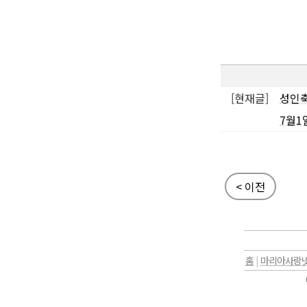
[현재글]
성인축
7월1
< 이전
홈
|
마리아사랑넷