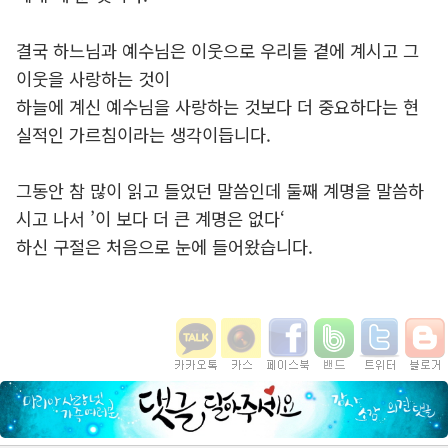
결국 하느님과 예수님은 이웃으로 우리들 곁에 계시고 그
이웃을 사랑하는 것이
하늘에 계신 예수님을 사랑하는 것보다 더 중요하다는 현
실적인 가르침이라는 생각이듭니다.
그동안 참 많이 읽고 들었던 말씀인데 둘째 계명을 말씀하
시고 나서 ’이 보다 더 큰 계명은 없다‘
하신 구절은 처음으로 눈에 들어왔습니다.