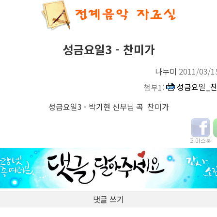
성금요일3 - 찬미가
나누미
2011/03/1
성금요일_찬
첨부1:
성금요일3 - 박기현 신부님 곡 찬미가
댓글 쓰기