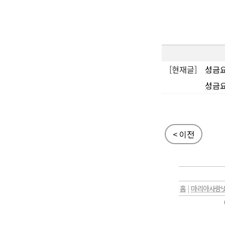
[현재글]
성금요
성금요
< 이전
홈
|
마리아사랑넷