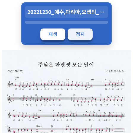
20221230_예수,마리아,요셉의_성가정축일(공통,_가해)_주님은_한평.mp3
재생
정지