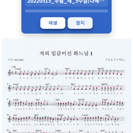
20220515_부활_제_5주일(다해)_저의_임금이신_하느님_1.mp3
재생
정지