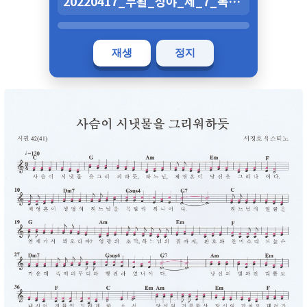
20220417_부활_성야_제_7_독서_사슴이_시냇물을_그리워하듯.mp3
재생
정지