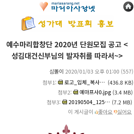
예수마리합창단 2020년 단원모집 공고 <
성김대건신부님의 발자취를 따라서~>
심똘이
2020/01/03 오후 01:00
(557)
로고_입체_복사.jpg
첨부1:
(436.8 KB)
예마프사0.jpg
첨부2:
(3.4 MB)
20190504_125340.jpg
첨부3:
(7.2 MB)
이 게시글이
좋아요
싫어요