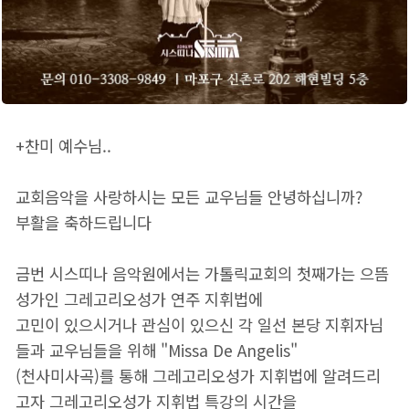
+찬미 예수님..
교회음악을 사랑하시는 모든 교우님들 안녕하십니까?
부활을 축하드립니다
금번 시스띠나 음악원에서는 가톨릭교회의 첫째가는 으뜸
성가인 그레고리오성가 연주 지휘법에
고민이 있으시거나
관심이 있으신 각 일선 본당 지휘자님
들과 교우님들을 위해 "Missa De Angelis"
(천사미사곡)를 통해 그레고리오성가 지휘법에 알려드리
고자 그레고리오성가 지휘법 특강의 시간을