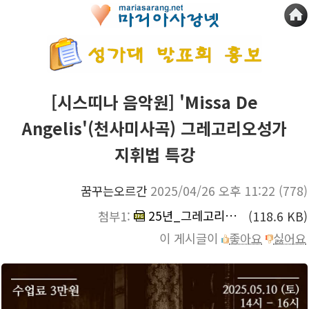
[시스띠나 음악원] 'Missa De
Angelis'(천사미사곡) 그레고리오성가
지휘법 특강
꿈꾸는오르간
2025/04/26 오후 11:22
(778)
25년_그레고리오성가_지휘법특강.jpg
첨부1:
(118.6 KB)
이 게시글이
좋아요
싫어요