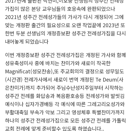
2017년에 출판된 박현미,이호중 선생님의 성주간 전례성
가집이 많은 본당 교우님들의 호응속에 완판되었으나
2021년 성주간 전례성가들의 가사가 다시 개정되어 그에
맞는 개정판 출간의 필요성으로 오랜 작업끝에 2023년 또
한번 두분 선생님의 개정증보판 성주간 전례성가집을 다시
내어놓게 되었습니다
이번 개정증보판 성주간 전례성가집은 개정된 가사와 함께
성유축성미사 중에 바치는 찬미가와 새로이 작곡한
Magnificat(성모찬송),또 주교회의의 결정으로 성무일도
(시간경) 전례가사에서 새로이 번역 개정된 Te Deum(사
은찬미가)까지 추가되어 주님수난성지주일부터 시작하는
성주간 전례를 화답송과 복음환호송등 전례성가와 발씻김
예식이나 십자가경배등 각 예식에 따른 그레고리오성가와
부활대축일 부속가 악보 그리고 영성체후 특별찬미가까지
하나의 성주간 전례성가집으로 모든 성주간 전례를 가톨릭
교회 전례에 맞게 준비할수 있도록 하였습니다..