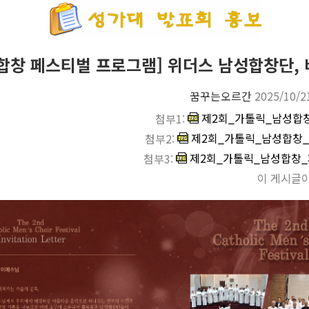
성합창 페스티벌 프로그램] 위더스 남성합창단,
꿈꾸는오르간
2025/10/2
첨부1:
첨부2:
첨부3:
이 게시글