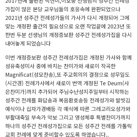
2017년에 출판된 박현미,이호중 선생님의 성주간 전례성
가집이 많은 본당 교우님들의 호응속에 완판되었으나
2021년 성주간 전례성가들의 가사가 다시 개정되어 그에
맞는 개정판 출간의 필요성으로 오랜 작업끝에 2023년 또
한번 두분 선생님의 개정증보판 성주간 전례성가집을 다시
내어놓게 되었습니다
이번 개정증보판 성주간 전례성가집은 개정된 가사와 함께
성유축성미사 중에 바치는 찬미가와 새로이 작곡한
Magnificat(성모찬송),또 주교회의의 결정으로 성무일도
(시간경) 전례가사에서 새로이 번역 개정된 Te Deum(사
은찬미가)까지 추가되어 주님수난성지주일부터 시작하는
성주간 전례를 화답송과 복음환호송등 전례성가와 발씻김
예식이나 십자가경배등 각 예식에 따른 그레고리오성가와
부활대축일 부속가 악보 그리고 영성체후 특별찬미가까지
하나의 성주간 전례성가집으로 모든 성주간 전례를 가톨릭
교회 전례에 맞게 준비할수 있도록 하였습니다..