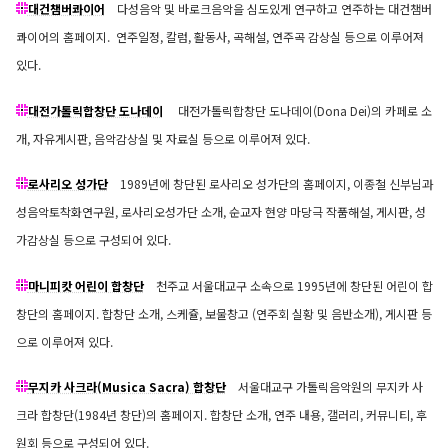
대건챔버콰이어
다성음악 및 바로크음악을 심도있게 연구하고 연주하는 대건챔버
콰이어의 홈페이지. 연주일정, 칼럼, 활동사, 곡해설, 연주곡 감상실 등으로 이루어져
있다.
대전가톨릭합창단 도나데이
대전가톨릭합창단 도나데이(Dona Dei)의 카페로 소
개, 자유게시판, 음악감상실 및 자료실 등으로 이루어져 있다.
로사리오 성가단
1989년에 창단된 로사리오 성가단의 홈페이지, 이종철 신부님과
성음악토착화연구원, 로사리오성가단 소개, 순교자 현양 마당극 작품해설, 게시판, 성
가감상실 등으로 구성되어 있다.
마니피캇 어린이 합창단
천주교 서울대교구 소속으로 1995년에 창단된 어린이 합
창단의 홈페이지. 합창단 소개, 스케쥴, 보물창고 (연주회 실황 및 음반소개), 게시판 등
으로 이루어져 있다.
무지카 사크라(Musica Sacra) 합창단
서울대교구 가톨릭음악원의 무지카 사
크라 합창단(1984년 창단)의 홈페이지. 합창단 소개, 연주 내용, 갤러리, 커뮤니티, 후
원회 등으로 구성되어 있다.