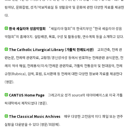
림마당, 문화칼럼, 성가/악보자료실 등 생활음악 및 문화에 관한 다양한 자료를 제공한
다.
한국 세실리아 성음악협회
"세실리아 협회"의 한국지부인 "한국 세실리아 성음
악협회"의 홈페이지. 설립배경, 목표, 구성 및 활동상황, 연수계획 등을 소개하고 있다.
The Catholic Liturgical Library (가톨릭 전례도서관)
교회건축, 전례 관
련논문, 전례력 관련자료, 교황청/경신성사성 등에서 반포하는 전례관련 공식문헌, 전
례의 역사 해설, 전례봉사/미사/전례문 관련자료, 가톨릭 전통음악 및 현대음악, 전례
규정(Rubrica), 검색, 포럼, 도서판매 등 전례에 대한 다양한 정보와 자료를 제공한다
(영문).
CANTUS Home Page
그레고리오 성가 source의 데이터베이스로 미국 가톨
릭대학에서 제작되었다 (영문).
The Classical Music Archives
매우 다양한 고전음악 미디 파일 또는 연주
실황을 다운받을 수 있다 (영문/회원제).