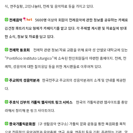
식, 연주실황, 고민나눔터, 전례 및 음악자료 등을 가지고 있다.
전례음악
5600명 이상의 회원이 전례음악에 관한 정보를 공유하는 카페로
김건정 파트리치오 형제가 카페지기를 맡고 있다. 각 주제별 게시판 및 자료실에 방대
한 소식, 정보 및 자료를 담고 있다.
전례학 동호회
전례학 관련 정보/자료 교환을 위해 로마 성 안셀모 대학교에 있는
"Pontificio Instituto Liturgico"에 소속된 한인회원들이 마련한 홈페이지. 전례, 전
례학, 성음악에 대한 질의응답 등을 위한 게시판들로 이루어져 있다.
주교회의 성음악분과
한국천주교 주교회의 성음악분과의 소개 및 안내를 제공한
다.
주호식 신부의 가톨릭 웹사이트 링크 서비스
한국의 가톨릭관련 웹사이트를 총망
라해서 정리해 둔 링크 사이트이다.
한국가톨릭문화원
(구 생활음악 연구소) 가톨릭 문화 운동을 통한 복음화를 목적
으로 전문적인 음악과정과 음악축제, 연극, 무용, 연주회 등을 기획, 주관하는 기관. 알