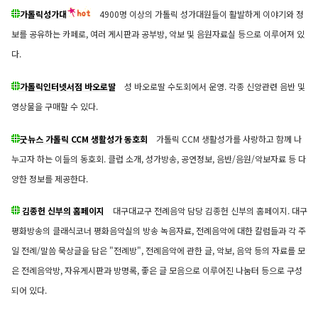
가톨릭성가대
4900명 이상의 가톨릭 성가대원들이 활발하게 이야기와 정
보를 공유하는 카페로, 여러 게시판과 공부방, 악보 및 음원자료실 등으로 이루어져 있
다.
가톨릭인터넷서점 바오로딸
성 바오로딸 수도회에서 운영. 각종 신앙관련 음반 및
영상물을 구매할 수 있다.
굿뉴스 가톨릭 CCM 생활성가 동호회
가톨릭 CCM 생활성가를 사랑하고 함께 나
누고자 하는 이들의 동호회. 클럽 소개, 성가방송, 공연정보, 음반/음원/악보자료 등 다
양한 정보를 제공한다.
김종헌 신부의 홈페이지
대구대교구 전례음악 담당 김종헌 신부의 홈페이지. 대구
평화방송의 클래식코너 평화음악실의 방송 녹음자료, 전례음악에 대한 칼럼들과 각 주
일 전례/말씀 묵상글을 담은 "전례방", 전례음악에 관한 글, 악보, 음악 등의 자료를 모
은 전례음악방, 자유게시판과 방명록, 좋은 글 모음으로 이루어진 나눔터 등으로 구성
되어 있다.