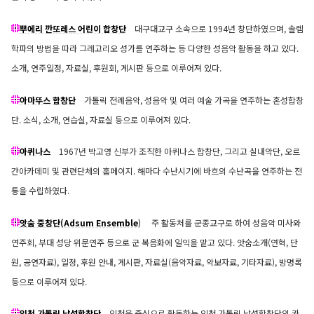
뿌에리 깐또레스 어린이 합창단
대구대교구 소속으로 1994년 창단하였으며, 솔렘
학파의 방법을 따라 그레고리오 성가를 연주하는 등 다양한 성음악 활동을 하고 있다.
소개, 연주일정, 자료실, 후원회, 게시판 등으로 이루어져 있다.
아마뚜스 합창단
가톨릭 전례음악, 성음악 및 여러 예술 가곡을 연주하는 혼성합창
단. 소식, 소개, 연습실, 자료실 등으로 이루어져 있다.
아퀴나스
1967년 박고영 신부가 조직한 아퀴나스 합창단, 그리고 실내악단, 오르
간아카데미 및 관련단체의 홈페이지. 해마다 수난시기에 바흐의 수난곡을 연주하는 전
통을 수립하였다.
앗숨 중창단(Adsum Ensemble
)
주 활동처를 군종교구로 하여 성음악 미사와
연주회, 부대 성당 위문연주 등으로 군 복음화에 일익을 맡고 있다. 앗숨소개(연혁, 단
원, 공연자료), 일정, 후원 안내, 게시판, 자료실(음악자료, 악보자료, 기타자료), 방명록
등으로 이루어져 있다.
인천 가톨릭 남성합창단
인천을 중심으로 활동하는 인천 가톨릭 남성합창단의 카