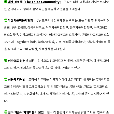
떼제 공동체 (The Taize Community)
프랑스 떼제 공동체의 사이트로 다양
한 언어와 여러 형태의 음악 파일을 제공하고 앨범을 소개한다.
부산가톨릭음악협회
부산교구에서 성음악 활동을 하는 모든 기관 및 단체들의 협
의회. 음악교육원, 성음악연구소, 부산가톨릭합창단, 울산가톨릭합창단, 부산그레고
리오합창단, 여성그레고리오성가단, 베아따그레고리오성가단, 안젤리카그레고리오합
창단, All Together Choir, 쁠레나앙상블, VOX, 살티국악실내악단, 생활성가협의회 등
을 링크하고 있으며 감상실, 자료실 등을 제공한다.
성바오로 인터넷 서점
성바오로 선교네트에서 운영. 생활복음 성가, 미사곡, 그레
고리오 성가, 떼제음악 등 다양한 음반을 검색, 구입할 수 있다.
성음악 다락방
로마에 거주하는 작곡가 이대성 요한 형제가 운영하는 홈페이지로
교회 전례음악(특히 그레고리오 성가)에 대한 강의실, 질의/응답, 자료실(그레고리오
성가, 다성음악, 시편화답송, 미사곡, 창작성가, 성가일반), 나눔터 등으로 이루어져 있
다.
전국 가톨릭 지휘자들의 모임
전국 각 본당의 지휘자들을 위한 카페로, 연주회 소