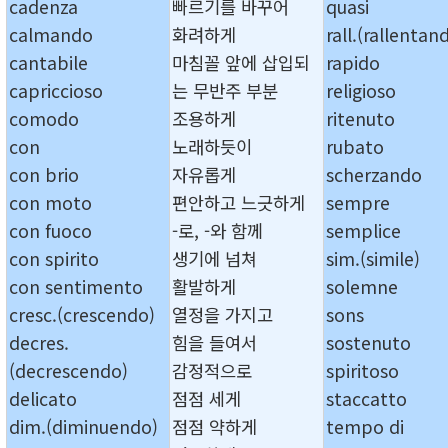
cadenza
빠르기를 바꾸어
quasi
calmando
화려하게
rall.(rallentan
cantabile
마침꼴 앞에 삽입되
rapido
capriccioso
는 무반주 부분
religioso
comodo
조용하게
ritenuto
con
노래하듯이
rubato
con brio
자유롭게
scherzando
con moto
편안하고 느긋하게
sempre
con fuoco
-로, -와 함께
semplice
con spirito
생기에 넘쳐
sim.(simile)
con sentimento
활발하게
solemne
cresc.(crescendo)
열정을 가지고
sons
decres.
힘을 들여서
sostenuto
(decrescendo)
감정적으로
spiritoso
delicato
점점 세게
staccatto
dim.(diminuendo)
점점 약하게
tempo di