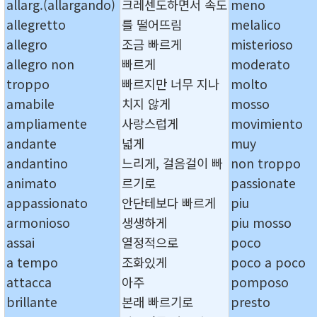
allarg.(allargando)
크레센도하면서 속도
meno
allegretto
를 떨어뜨림
melalico
allegro
조금 빠르게
misterioso
allegro non
빠르게
moderato
troppo
빠르지만 너무 지나
molto
amabile
치지 않게
mosso
ampliamente
사랑스럽게
movimiento
andante
넓게
muy
andantino
느리게, 걸음걸이 빠
non troppo
animato
르기로
passionate
appassionato
안단테보다 빠르게
piu
armonioso
생생하게
piu mosso
assai
열정적으로
poco
a tempo
조화있게
poco a poco
attacca
아주
pomposo
brillante
본래 빠르기로
presto