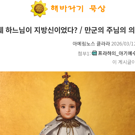
훼 하느님이 지방신이었다? / 만군의 주님의 의
아메림노스 클라라
2026/03/1
프라하의_아기예수3
첨부1:
이 게시글