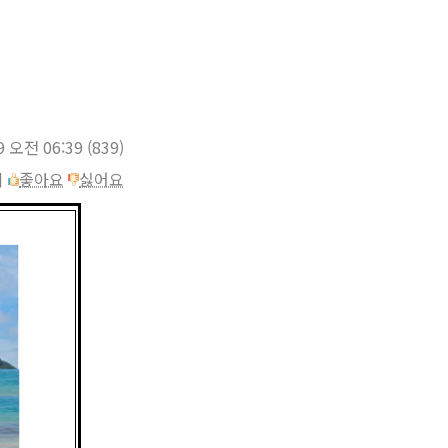
9 오전 06:39
(839)
이
좋아요
싫어요