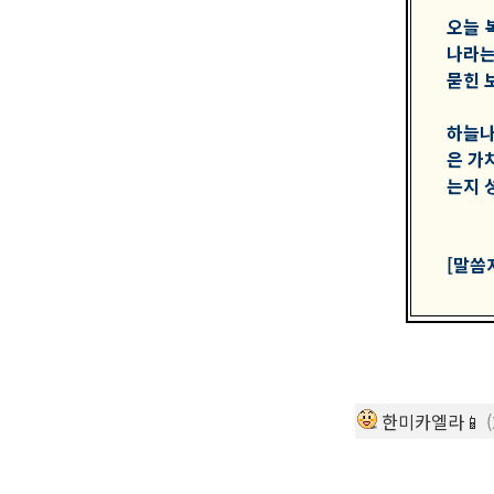
오늘 
나라는
묻힌 
하늘나
은 가
는지 
[말씀자
한미카엘라📱