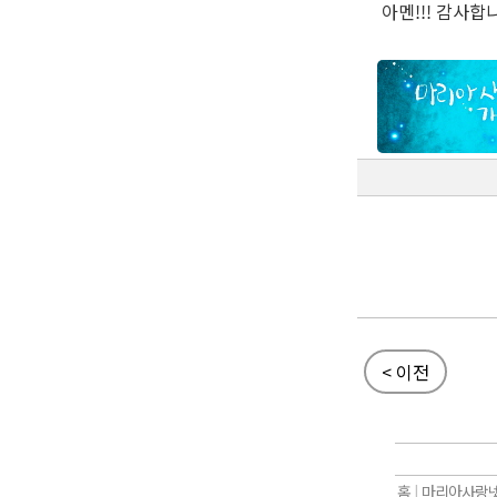
아멘!!! 감사합
< 이전
홈
|
마리아사랑넷