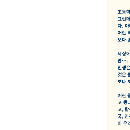
초등학
그런데
다. 
어린 
보다 
세상에
만….
인생은
것은 
보다 
어린 
고 했
고, 
국, 
이 우