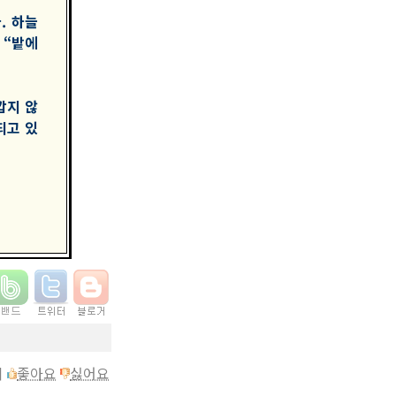
. 하늘
 “밭에
깝지 않
되고 있
이
좋아요
싫어요