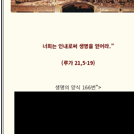
너희는 인내로써 생명을 얻어라.”
(루가 21,5-19)
생명의 양식 166번
">