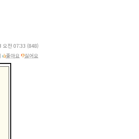
3 오전 07:33
(848)
이
좋아요
싫어요