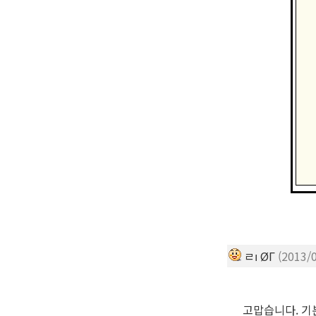
ㄹı ØГ
(2013/0
고맙습니다. 기