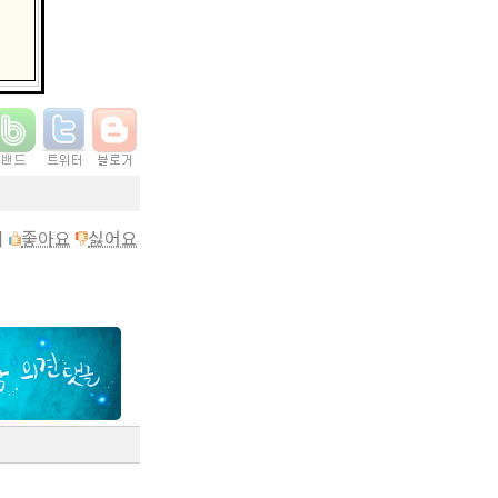
이
좋아요
싫어요