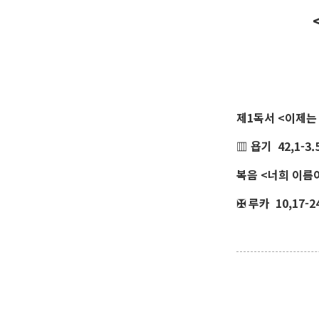
제1독서 <이제는
▥ 욥기 42,1-3.5
복음 <너희 이름
✠ 루카 10,17-2