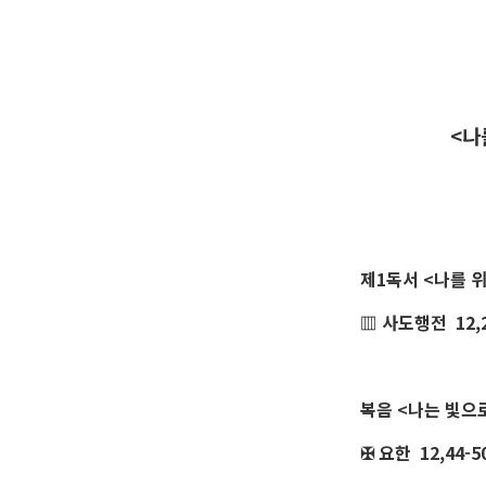
<나
제1독서 <나를 
▥ 사도행전 12,
복음 <나는 빛으로
✠ 요한 12,44-5