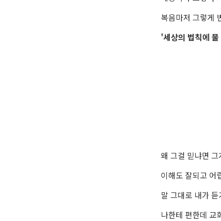
복음마저 그렇게 
'세상의 법칙에 물
왜 그걸 믿냐면 그
이해도 잘되고 어
말 그대로 내가 듣
나한테 편한데 교