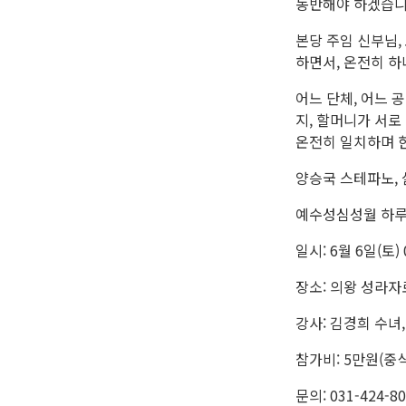
동반해야 하겠습니
본당 주임 신부님,
하면서, 온전히 하
어느 단체, 어느 
지, 할머니가 서로
온전히 일치하며 
양승국 스테파노,
예수성심성월 하루
일시: 6월 6일(토) 0
장소: 의왕 성라자
강사: 김경희 수녀
참가비: 5만원(중식
문의: 031-424-8