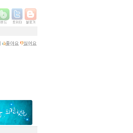
이
좋아요
싫어요