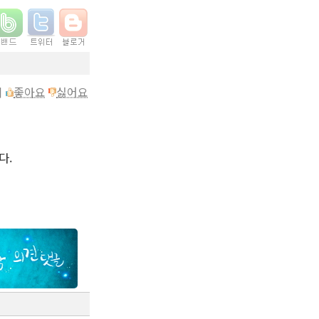
이
좋아요
싫어요
다.