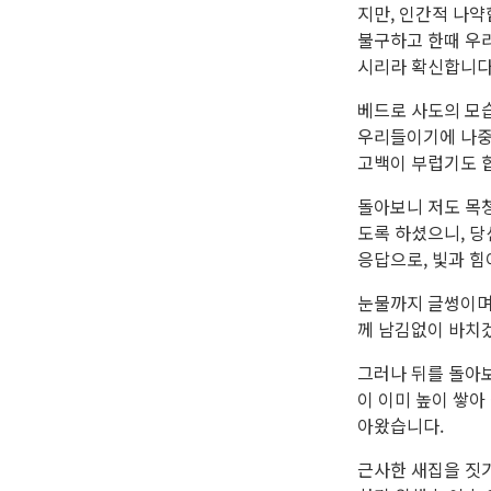
지만, 인간적 나약
불구하고 한때 우
시리라 확신합니다
베드로 사도의 모습
우리들이기에 나중
고백이 부럽기도 
돌아보니 저도 목청
도록 하셨으니, 당
응답으로, 빛과 힘
눈물까지 글썽이며
께 남김없이 바치
그러나 뒤를 돌아
이 이미 높이 쌓
아왔습니다.
근사한 새집을 짓