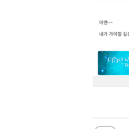
아멘~~
내가 가야할 길