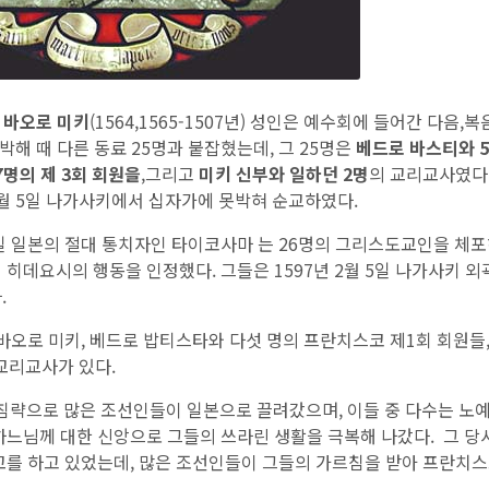
난
바오로 미키
(1564,1565-1507년) 성인은 예수회에 들어간 다음
 박해 때 다른 동료 25명과 붙잡혔는데, 그 25명은
베드로 바스티와 
7명의 제 3회 회원을
,그리고
미키 신부와 일하던 2명
의 교리교사였다.
 2월 5일 나가사키에서 십자가에 못박혀 순교하였다.
9일 일본의 절대 통치자인 타이코사마 는 26명의 그리스도교인을 체
히데요시의 행동을 인정했다. 그들은 1597년 2월 5일 나가사키 외
.
바오로 미키, 베드로 밥티스타와 다섯 명의 프란치스코 제1회 회원들,
 교리교사가 있다.
 침략으로 많은 조선인들이 일본으로 끌려갔으며, 이들 중 다수는 노
하느님께 대한 신앙으로 그들의 쓰라린 생활을 극복해 나갔다. 그 당
를 하고 있었는데, 많은 조선인들이 그들의 가르침을 받아 프란치스