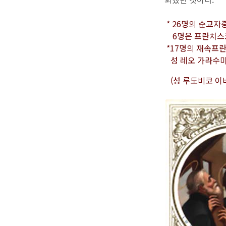
* 26명의 순교자
6명은 프란치스코회
*17명의 재속프란
성 레오 가라수마루
(성 루도비코 이