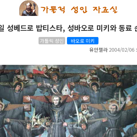
일 성베드로 밥티스타, 성바오로 미키와 동료
가톨릭 성인
바오로 미키
유안젤라
2004/02/06