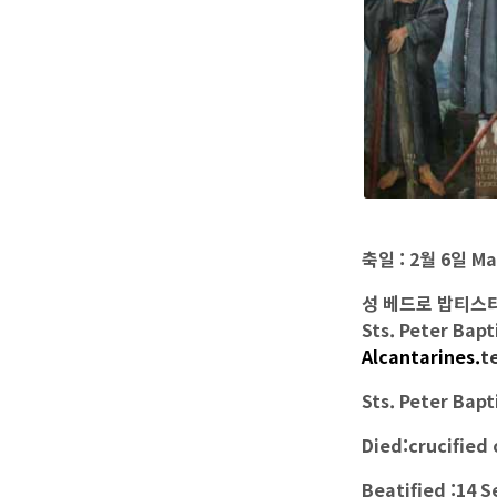
축일 : 2월 6일 Mar
성 베드로 밥티스타
Sts. Peter Bapt
Alcantarines.
t
Sts. Peter Bap
Died:crucified
Beatified :14 