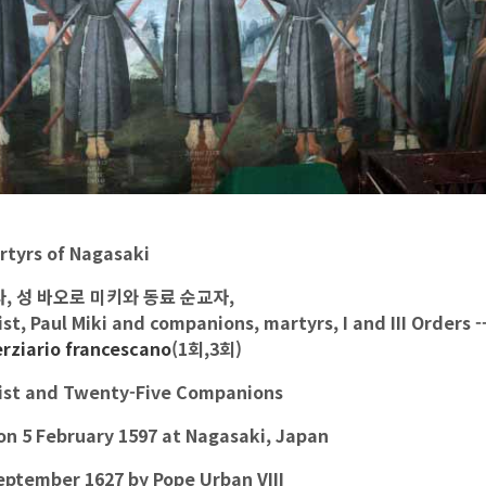
tyrs of Nagasaki
, 성 바오로 미키와 동료 순교자,
ist, Paul Miki and companions, martyrs, I and III Orders 
erziario francescano
(1회,3회)
tist and Twenty-Five Companions
 on 5 February 1597 at Nagasaki, Japan
September 1627 by Pope Urban VIII