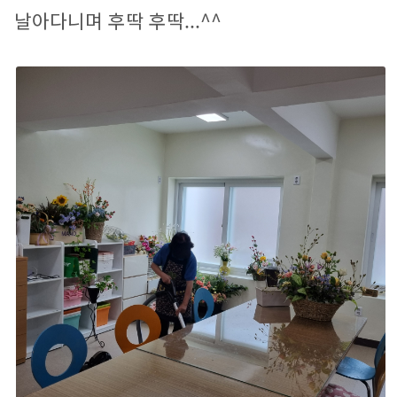
날아다니며 후딱 후딱...^^