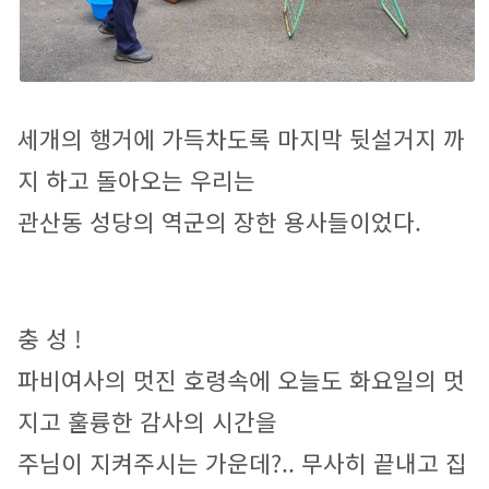
세개의 행거에 가득차도록 마지막 뒷설거지 까
지 하고 돌아오는 우리는 
관산동 성당의 역군의 장한 용사들이었다.
충 성 ! 
파비여사의 멋진 호령속에 오늘도 화요일의 멋
지고 훌륭한 감사의 시간을
주님이 지켜주시는 가운데?.. 무사히 끝내고 집