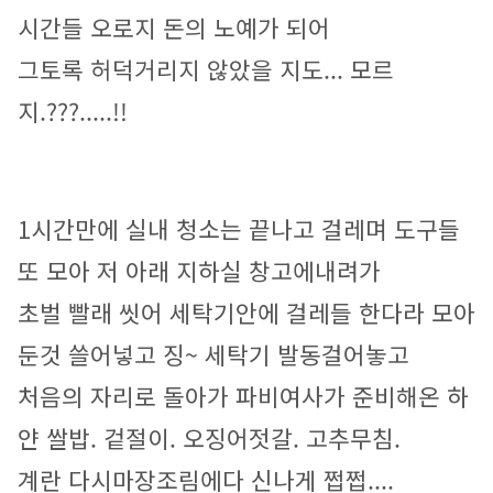
시간들 오로지 돈의 노예가 되어
그토록 허덕거리지 않았을 지도... 모르
지.???.....!!
1시간만
에 실내 청소는 끝나고 걸레며 도구들 
또 모아 저 아래 지하실 창고에내려가
초벌 빨래 씻어 세탁기안에 걸레들 한다라 모아
둔것 쓸어넣고 징~ 세탁기 발동걸어놓고
처음의 자리로 돌아가 파비여사가 준비해온 하
얀 쌀밥. 겉절이. 오징어젓갈. 고추무침.
계란 다시마장조림에다 신나게 쩝쩝.... 