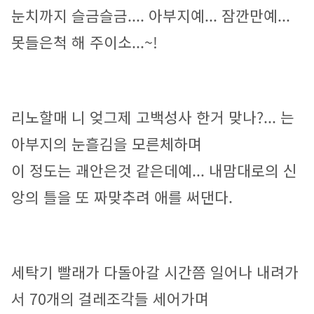
눈치까지 슬금슬금.... 아부지예... 잠깐만예... 
못들은척 해 주이소...~!
리노할매 니 엊그제 고백성사 한거 맞나?... 는 
아부지의 눈흘김을 모른체하며
이 정도는 괘안은것 같은데예... 내맘대로의 신
앙의 틀을 또 짜맞추려 애를 써댄다.
세탁기 빨래가 다돌아갈 시간쯤 일어나 내려가
서 70개의 걸레조각들 세어가며