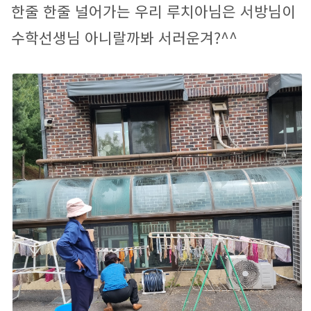
한줄 한줄 널어가는 우리 루치아님은 서방님이 
수학선생님 아니랄까봐 서러운겨?^^