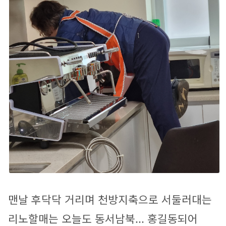
맨날 후닥닥 거리며 천방지축으로 서둘러대는 
리노할매는 오늘도 동서남북... 홍길동되어