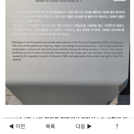
2014년 8월 16일 광화문 광장에서 프란치스코 교황에 의
◀ 이전
목록
다음 ▶
↑
해 복자품에 오른